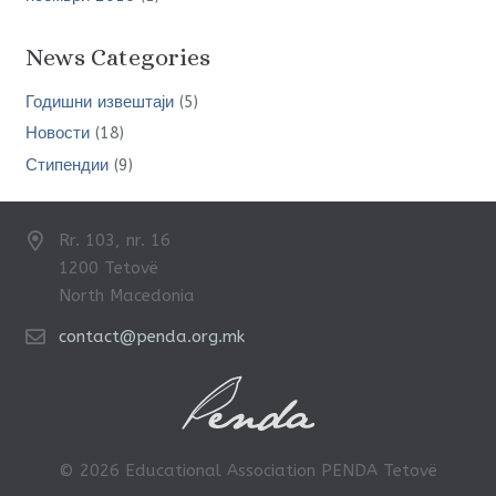
News Categories
Годишни извештаји
(5)
Новости
(18)
Стипендии
(9)
Rr. 103, nr. 16
1200 Tetovë
North Macedonia
contact@penda.org.mk
© 2026 Educational Association PENDA Tetovë