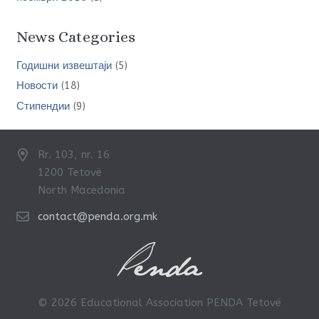
News Categories
Годишни извештаји
(5)
Новости
(18)
Стипендии
(9)
Rr. 103, nr. 16
1200 Tetovë
North Macedonia
contact@penda.org.mk
© 2026 Educational Association PENDA Tetovë