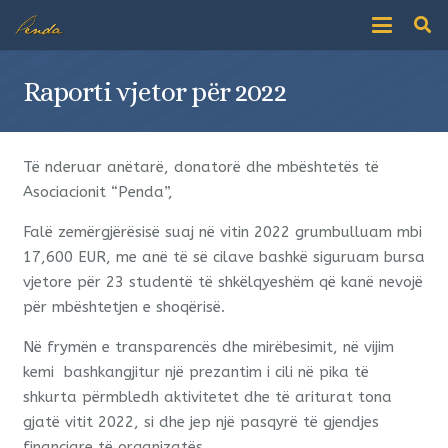
Raporti vjetor për 2022
Të nderuar anëtarë, donatorë dhe mbështetës të
Asociacionit “Penda”,
Falë zemërgjërësisë suaj në vitin 2022 grumbulluam mbi
17,600 EUR, me anë të së cilave bashkë siguruam bursa
vjetore për 23 studentë të shkëlqyeshëm që kanë nevojë
për mbështetjen e shoqërisë.
Në frymën e transparencës dhe mirëbesimit, në vijim
kemi bashkangjitur një prezantim i cili në pika të
shkurta përmbledh aktivitetet dhe të ariturat tona
gjatë vitit 2022, si dhe jep një pasqyrë të gjendjes
financiare të organizatës.