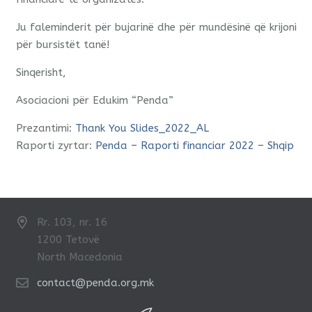
Ju faleminderit për bujarinë dhe për mundësinë që krijoni
për bursistët tanë!
Sinqerisht,
Asociacioni për Edukim “Penda”
Prezantimi:
Thank You Slides_2022_AL
Raporti zyrtar:
Penda – Raporti financiar 2022 – Shqip
Rr. 103, nr. 16
1200 Tetovë
North Macedonia
contact@penda.org.mk