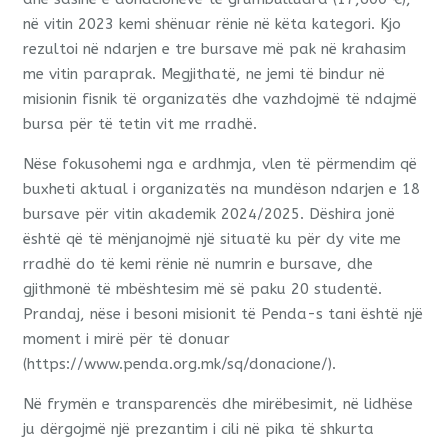
në vitin 2023 kemi shënuar rënie në këta kategori. Kjo
rezultoi në ndarjen e tre bursave më pak në krahasim
me vitin paraprak. Megjithatë, ne jemi të bindur në
misionin fisnik të organizatës dhe vazhdojmë të ndajmë
bursa për të tetin vit me rradhë.
Nëse fokusohemi nga e ardhmja, vlen të përmendim që
buxheti aktual i organizatës na mundëson ndarjen e 18
bursave për vitin akademik 2024/2025. Dëshira jonë
është që të mënjanojmë një situatë ku për dy vite me
rradhë do të kemi rënie në numrin e bursave, dhe
gjithmonë të mbështesim më së paku 20 studentë.
Prandaj, nëse i besoni misionit të Penda-s tani është një
moment i mirë për të donuar
(https://www.penda.org.mk/sq/donacione/).
Në frymën e transparencës dhe mirëbesimit, në lidhëse
ju dërgojmë një prezantim i cili në pika të shkurta