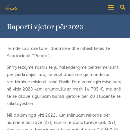
Raporti vjetor për 2023
Të nderuar anëtarë, donatorë dhe mbështëtës të
Asociacionit “Penda”,
Shfrytëzojmë rastin të ju falënderojmë përzermërsisht
për përkrahjen tuaj të vazhdueshme që mundëson
realizimin e misionit tonë fisnik. Falë zemërgjërësisë suaj
në vitin 2023 kemi grumbulluar rreth 14,705 €, me anë
të së cilave siguruam bursa vjetore për 20 studentë të
shkëlqyeshëm.
Në dallim nga viti 2022, kur shënuam rekorde për
numrin e bursave (23), numrin e donatorëve unik (57),
dhe sasinë e donacioneve të grumbulluara (17,600 €),