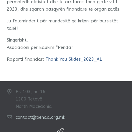
përmbledh aktivitet dhe të arriturat tona gjatë vitit
2023, dhe sqaron pasqyrën financiare të organizatës.
Ju faleminderit për mundësitë që krijoni për bursistët
tanë!
Sinqerisht,
Asociacioni për Edukim “Penda”
Raporti financiar:
Thank You Slides_2023_AL
Rr. 103, nr. 16
1200 Tetovë
North Macedonia
contact@penda.org.mk