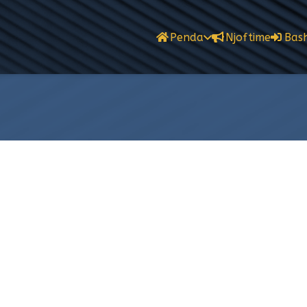
Penda
Njoftime
Bash