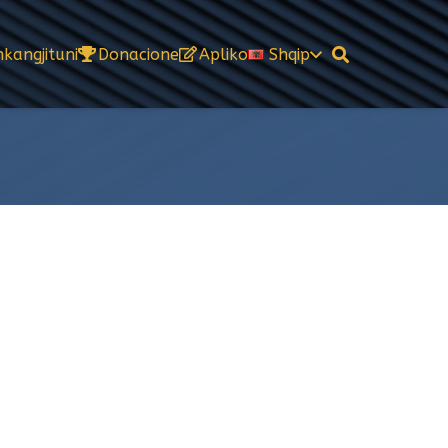
kangjituni
Donacione
Apliko
Shqip