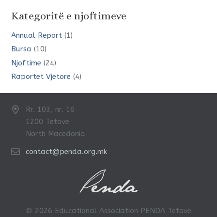
Kategoritë e njoftimeve
Annual Rеport
(1)
Bursa
(10)
Njoftime
(24)
Raportet Vjetore
(4)
Rr. 103, nr. 16
1200 Tetovë
North Macedonia
contact@penda.org.mk
© 2026 Educational Association PENDA Tetovë